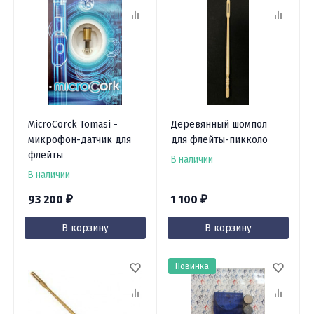
MicroCorck Tomasi -
Деревянный шомпол
микрофон-датчик для
для флейты-пикколо
флейты
В наличии
В наличии
93 200
1 100
₽
₽
В корзину
В корзину
Новинка