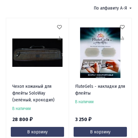
Фильтр
По алфавиту А-Я
Чехол кожаный для
FluteGels - накладки для
флейты SoloWay
флейты
(зелёный, крокодил)
В наличии
В наличии
28 800
3 250
₽
₽
В корзину
В корзину