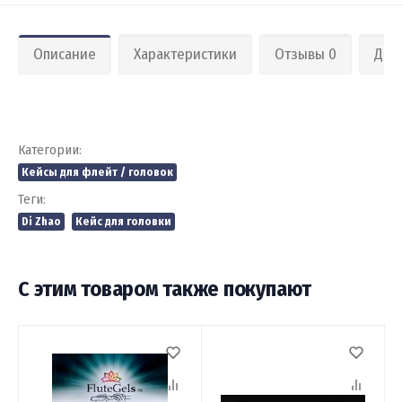
Описание
Характеристики
Отзывы 0
Дос
Кейс для головки.
Категории:
Кейсы для флейт / головок
Теги:
Di Zhao
Кейс для головки
С этим товаром также покупают