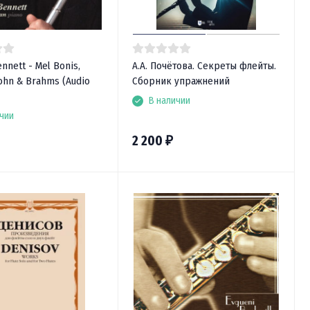
ennett - Mel Bonis,
А.А. Почётова. Секреты флейты.
ohn & Brahms (Audio
Сборник упражнений
В наличии
чии
2 200
₽