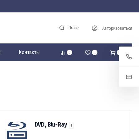
Поиск
Авторизоваться
ы
Контакты
0
0
0
DVD, Blu-Ray
1