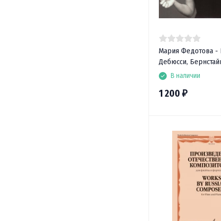
Мария Федотова - 
Дебюсси, Бернстайн
В наличии
1 200
₽