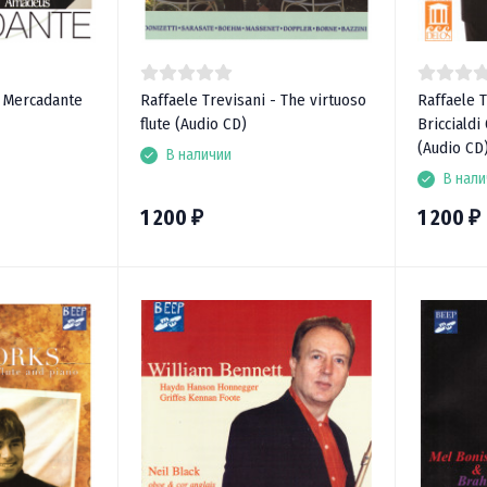
- Mercadante
Raffaele Trevisani - The virtuoso
Raffaele T
flute (Audio CD)
Briccialdi
(Audio CD
В наличии
В нали
1 200
1 200
₽
₽