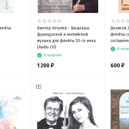
флейты
Виктор Хотулёв - Шедевры
Денисов 
французской и английской
флейты с
музыки для флейты 20-го века
составите
(Audio CD)
В нали
В наличии
1 200
600
₽
₽