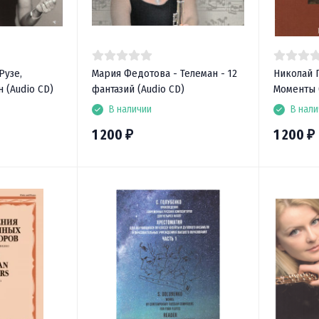
Рузе,
Мария Федотова - Телеман - 12
Николай 
 (Audio CD)
фантазий (Audio CD)
Моменты 
В наличии
В нали
1 200
1 200
₽
₽