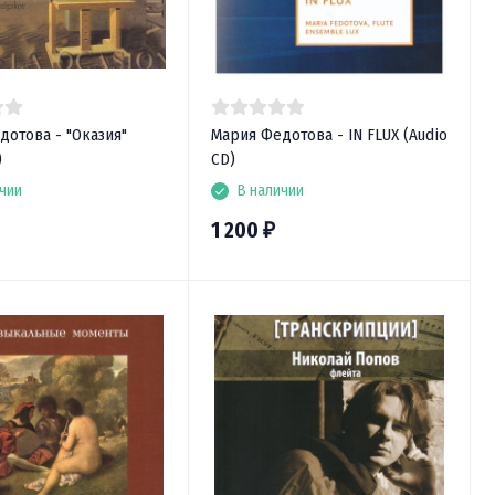
дотова - "Оказия"
Мария Федотова - IN FLUX (Audio
)
CD)
чии
В наличии
1 200
₽