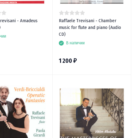
Trevisani - Amadeus
Raffaele Trevisani - Chamber
)
music for flute and piano (Audio
CD)
чии
В наличии
1 200
₽