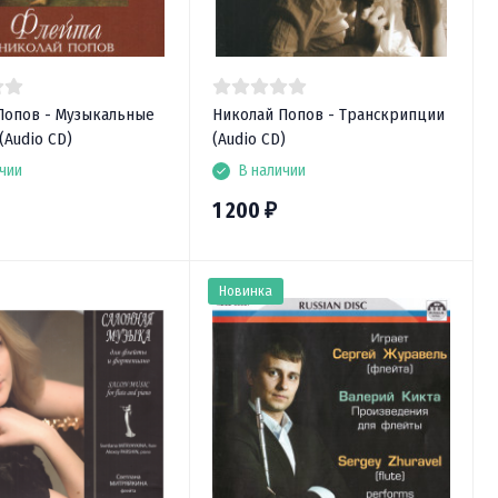
Попов - Музыкальные
Николай Попов - Транскрипции
(Audio CD)
(Audio CD)
чии
В наличии
1 200
₽
Новинка