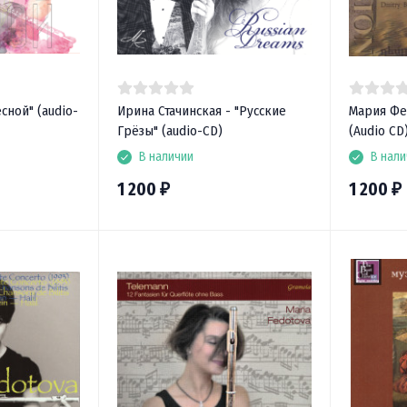
сной" (audio-
Ирина Стачинская - "Русские
Мария Фе
Грёзы" (audio-CD)
(Audio CD
В наличии
В нали
1 200
1 200
₽
₽