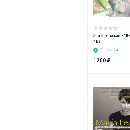
Зоя Вязовская - "Ве
CD)
В наличии
1 200
₽