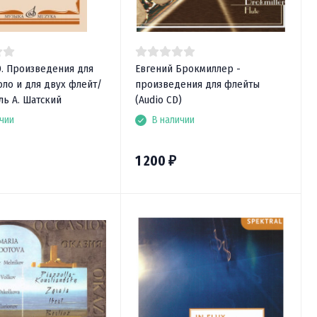
Э. Произведения для
Евгений Брокмиллер -
оло и для двух флейт/
произведения для флейты
ль А. Шатский
(Audio CD)
чии
В наличии
1 200
₽