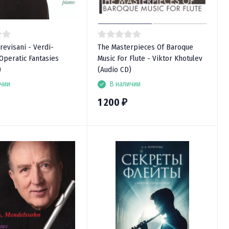
revisani - Verdi-
The Masterpieces Of Baroque
 Operatic Fantasies
Music For Flute - Viktor Khotulev
)
(Audio CD)
чии
В наличии
1 200
₽