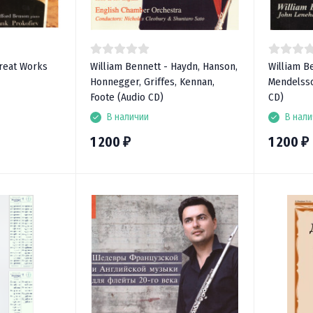
Great Works
William Bennett - Haydn, Hanson,
William B
Honnegger, Griffes, Kennan,
Mendelss
Foote (Audio CD)
CD)
В наличии
В нали
1 200
1 200
₽
₽