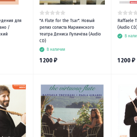
едения для
"A Flute for the Tsar". Новый
Raffaele 
ано /
релиз солиста Мариинского
(Audio CD
ский
театра Дениса Лупачёва (Audio
В нали
CD)
В наличии
1 200
1 200
₽
₽