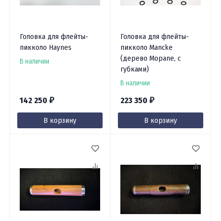
Головка для флейты-
Головка для флейты-
пикколо Haynes
пикколо Mancke
(дерево Mopane, с
В наличии
губками)
В наличии
142 250
223 350
₽
₽
В корзину
В корзину