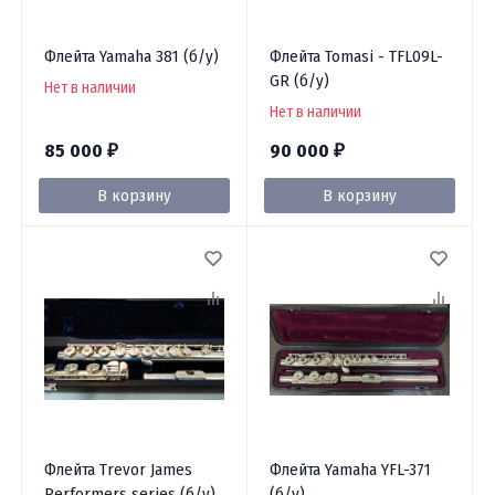
Флейта Yamaha 381 (б/у)
Флейта Tomasi - TFL09L-
GR (б/у)
Нет в наличии
Нет в наличии
85 000
90 000
₽
₽
В корзину
В корзину
Флейта Trevor James
Флейта Yamaha YFL-371
Performers series (б/у)
(б/у)