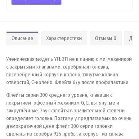
Описание
Характеристики
Отзывы 0
Дос
Ученическая модель YFL-311 не в линию с ми-механикой
с закрытыми клапанами, серебряная головка,
посеребренный корпус и колено, тянутые кольца
отверстий, С-колено. Флейта б/у после профилактики
Флейты серии 300 среднего уровня, клавиши с
покрытием, офсетный механизм G, E, вытянутые и
закруглённые. Звук флейты в значительной степени
определяет головка. Поэтому у предлагаемых по очень
демократичной цене флейт 300 серии головки
сделаны из серебра 925 пробы, а корпус - из сплава