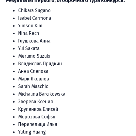
Результаты Первого, отборочного тура конкурса:
Chikara Sugano
Isabel Carmona
Yunsoo Kim
Nina Rech
Глушкова Анна
Yui Sakata
Merumo Suzuki
Владислав Прядкин
Анна Слепова
Марк Яковлев
Sarah Maschio
Michalina Barcikowska
Зверева Ксения
Крупенков Елисей
Морозова Софья
Перепелица Илья
Yuting Huang