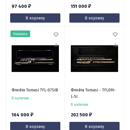
97 400
151 000
₽
₽
В корзину
В корзину
Новинка
Флейта Tomasi TFL-07SIB
Флейта Tomasi - TFL09I-
L-SI
В наличии
В наличии
164 000
202 500
₽
₽
В корзину
В корзину