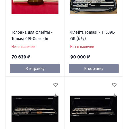
Головка для флейты -
Флейта Tomasi - TFL09L-
Tomasi 09l-Qurioshi
GR (б/у)
Нет в наличии
Нет в наличии
70 630
90 000
₽
₽
В корзину
В корзину