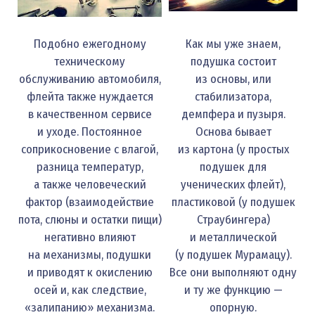
Подобно ежегодному
Как мы уже знаем,
техническому
подушка состоит
обслуживанию автомобиля,
из основы, или
флейта также нуждается
стабилизатора,
в качественном сервисе
демпфера и пузыря.
и уходе. Постоянное
Основа бывает
соприкосновение с влагой,
из картона (у простых
разница температур,
подушек для
а также человеческий
ученических флейт),
фактор (взаимодействие
пластиковой (у подушек
пота, слюны и остатки пищи)
Страубингера)
негативно влияют
и металлической
на механизмы, подушки
(у подушек Мурамацу).
и приводят к окислению
Все они выполняют одну
осей и, как следствие,
и ту же функцию —
«залипанию» механизма.
опорную.