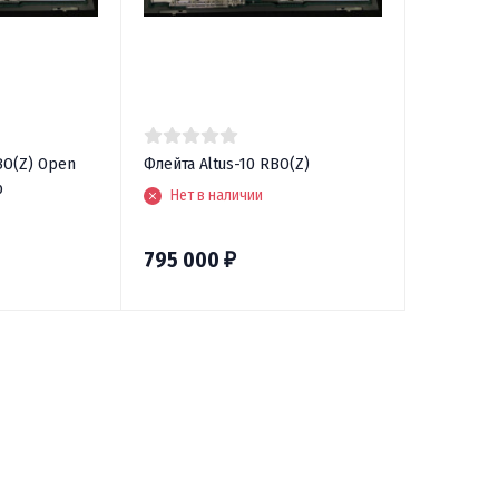
BO(Z) Open
Флейта Altus-10 RBO(Z)
b
Нет в наличии
795 000
₽