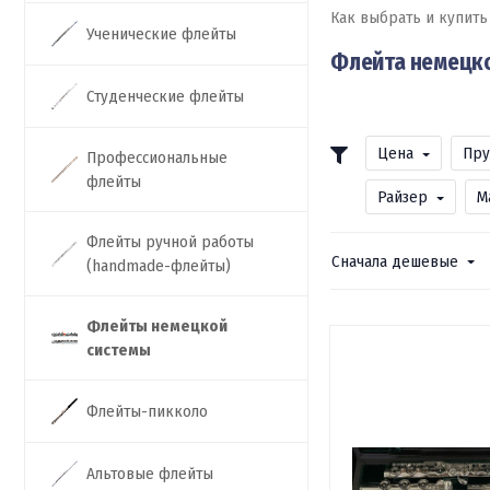
Как выбрать и купит
Ученические флейты
Флейта немецко
Студенческие флейты
Цена
Пру
Профессиональные
флейты
Райзер
М
Флейты ручной работы
Сначала дешевые
(handmade-флейты)
Флейты немецкой
системы
Флейты-пикколо
Альтовые флейты