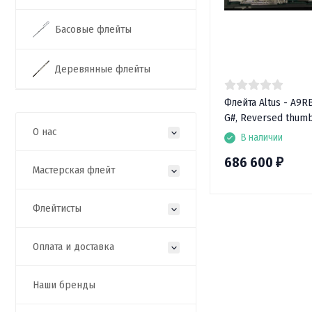
Басовые флейты
Деревянные флейты
Флейта Altus - A9R
G#, Reversed thum
О нас
В наличии
686 600
₽
Мастерская флейт
Флейтисты
Оплата и доставка
Наши бренды