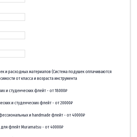
ек и расходных материалов (Система подушек оплачиваются
исимости от класса и возраста инструмента
их и студенческих флейт - от 18000₽
еских и студенческих флейт - от 20000₽
офессиональных и handmade флейт - от 40000₽
 для флейт Muramatsu - от 40000₽