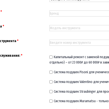
та
струмента
бслуживания:
Капитальный ремонт с заменой подуш
отдельно) – от 23 000₽ до 60 000₽ в зав
Система подушек Pisoni для ученическ
Система подушек Valentino для ученич
Система подушек Straubinger для пр
Система подушек Muramatsu - только