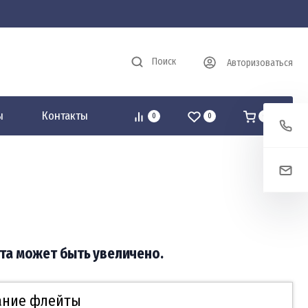
Поиск
Авторизоваться
ы
Контакты
0
0
0
та может быть увеличено.
ание флейты​