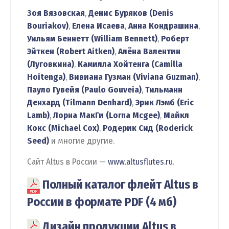
Зоя Вязовская
,
Денис Буряков (Denis
Bouriakov)
,
Елена Исаева
,
Анна Кондрашина
,
Уильям Беннетт (William Bennett)
,
Роберт
Эйткен (Robert Aitken)
,
Алёна Валентин
(Луговкина)
,
Камилла Хойтенга (Camilla
Hoitenga)
,
Вивиана Гузман (Viviana Guzman)
,
Пауло Гувейя (Paulo Gouveia)
,
Тильманн
Денхард (Tilmann Denhard)
,
Эрик Лэмб (Eric
Lamb)
,
Лорна МакГи (Lorna Mcgee)
,
Майкл
Кокс (Michael Cox)
,
Родерик Сид (Roderick
Seed)
и многие другие.
Сайт Altus в России —
www.altusflutes.ru
.
Полный каталог флейт Altus в
России в формате PDF (4 мб)
Дизайн продукции Altus в