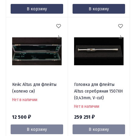
В корзину
В корзину
Кейс Altus для флейты
Головка для флейты
(колено си)
Altus серебряная 1507XH
(0,43mm, V-cut)
Нет в наличии
Нет в наличии
12 500
259 251
₽
₽
В корзину
В корзину