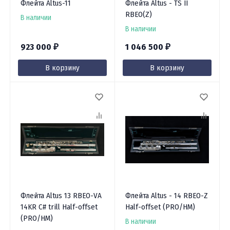
Флейта Altus-11
Флейта Altus - TS II
RBEO(Z)
В наличии
В наличии
923 000
1 046 500
₽
₽
В корзину
В корзину
Флейта Altus 13 RBEO-VA
Флейта Altus - 14 RBEO-Z
14KR C# trill Half-offset
Half-offset (PRO/HM)
(PRO/HM)
В наличии