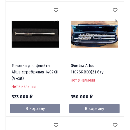
Головка для флейты
Флейта Altus
Altus серебряная 1407XH
1107SRBEO(Z) б/у
(V-cut)
Нет в наличии
Нет в наличии
323 000
350 000
₽
₽
В корзину
В корзину