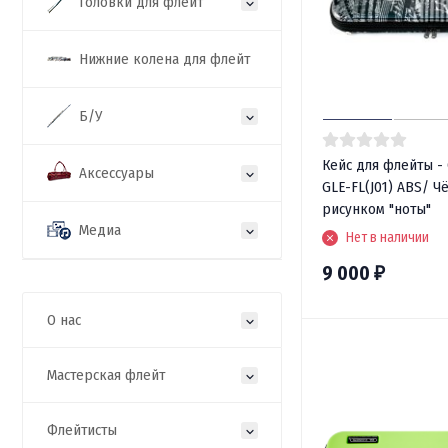
Головки для флейт
Нижние колена для флейт
Б/У
Кейс для флейты - 
Аксессуары
GLE-FL(J01) ABS/ Ч
рисунком "ноты"
Медиа
Нет в наличии
9 000
₽
О нас
Мастерская флейт
Флейтисты