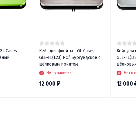
GL Cases -
Кейс для флейты - GL Cases -
Кейс для 
лёный
GLE-FL(L23) PC/ Бургундское с
GLE-FL(L1
шёлковым принтом
шёлковым
Нет в наличии
Нет в 
12 000
12 000
₽