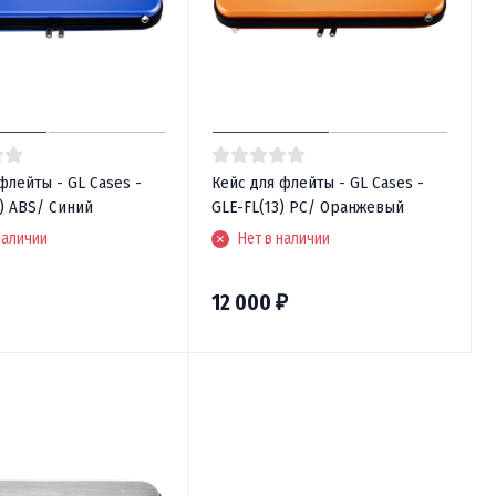
флейты - GL Cases -
Кейс для флейты - GL Cases -
) ABS/ Синий
GLE-FL(13) PC/ Оранжевый
наличии
Нет в наличии
12 000
₽