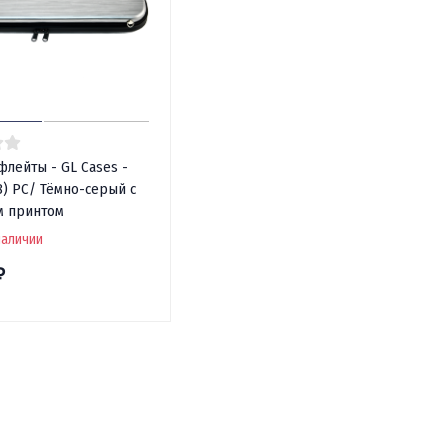
флейты - GL Cases -
8) PC/ Тёмно-серый с
 принтом
наличии
₽