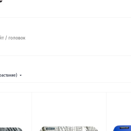
т / головок
растание)