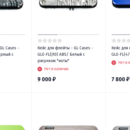
GL Cases -
Кейс для флейты - GL Cases -
Кейс для 
ёрный с
GLE-FL(J10) ABS/ Белый с
GLE-FL(47
рисунком "ноты"
Нет в 
Нет в наличии
9 000
7 800
₽
₽