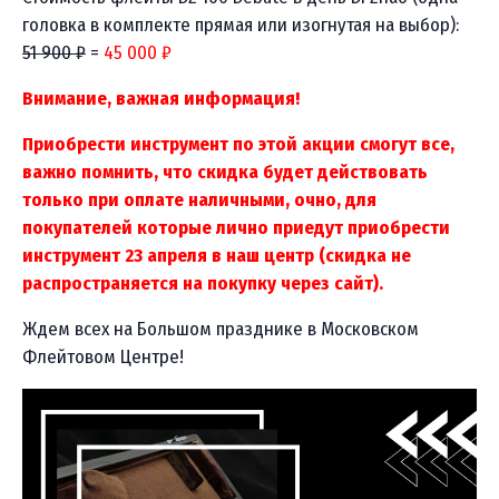
головка в комплекте прямая или изогнутая на выбор):
51 900 ₽
=
45 000 ₽
Внимание, важная информация!
Приобрести инструмент по этой акции смогут все,
важно помнить, что скидка будет действовать
только при оплате наличными, очно, для
покупателей которые лично приедут приобрести
инструмент 23 апреля в наш центр (скидка не
распространяется на покупку через сайт).
Ждем всех на Большом празднике в Московском
Флейтовом Центре!