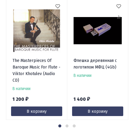
The Masterpieces Of
Флешка деревянная с
Baroque Music For Flute -
логотипом МФЦ (4Gb)
Viktor Khotulev (Audio
В наличии
CD)
В наличии
1 200
1 400
₽
₽
В корзину
В корзину