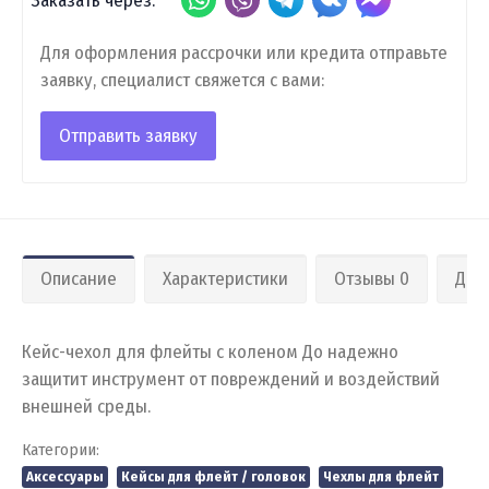
Заказать через:
Для оформления рассрочки или кредита отправьте
заявку, специалист свяжется с вами:
Отправить заявку
Описание
Характеристики
Отзывы 0
Дос
Кейс-чехол для флейты с коленом До надежно
защитит инструмент от повреждений и воздействий
внешней среды.
Категории:
Аксессуары
Кейсы для флейт / головок
Чехлы для флейт