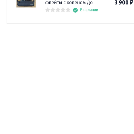
3 900
флейты с коленом До
₽
В наличии