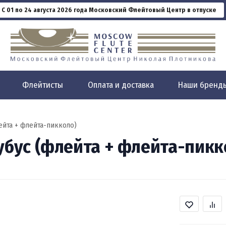
С 01 по 24 августа 2026 года Московский Флейтовый Центр в отпуске
Флейтисты
Оплата и доставка
Наши бренд
лейта + флейта-пикколо)
тубус (флейта + флейта-пикк