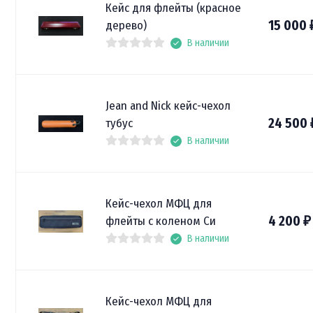
Кейс для флейты (красное
15 000
дерево)
В наличии
Jean and Nick кейс-чехол
24 500
тубус
В наличии
Кейс-чехол МФЦ для
4 200
флейты с коленом Си
₽
В наличии
Кейс-чехол МФЦ для