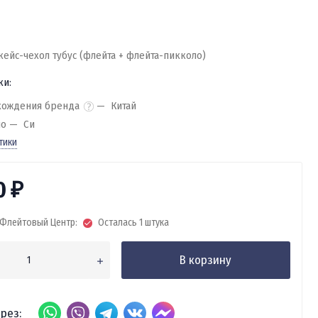
 кейс-чехол тубус (флейта + флейта-пикколо)
ки:
хождения бренда
Китай
но
Си
тики
0
₽
Флейтовый Центр:
Осталась 1 штука
В корзину
рез: