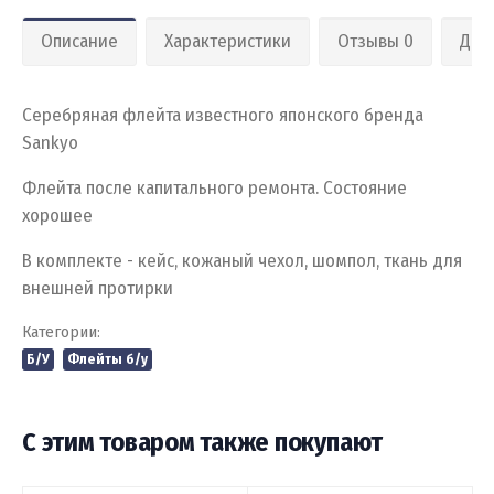
Описание
Характеристики
Отзывы 0
Дос
Серебряная флейта известного японского бренда
Sankyo
Флейта после капитального ремонта. Состояние
хорошее
В комплекте - кейс, кожаный чехол, шомпол, ткань для
внешней протирки
Категории:
Б/У
Флейты б/у
С этим товаром также покупают