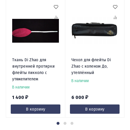
Ткань Di Zhao для
Чехол для флейты Di
внутренней протирки
Zhao с коленом До,
флейты пикколо c
утеплённый
утяжелителем
В наличии
В наличии
1 400
6 000
₽
₽
В корзину
В корзину