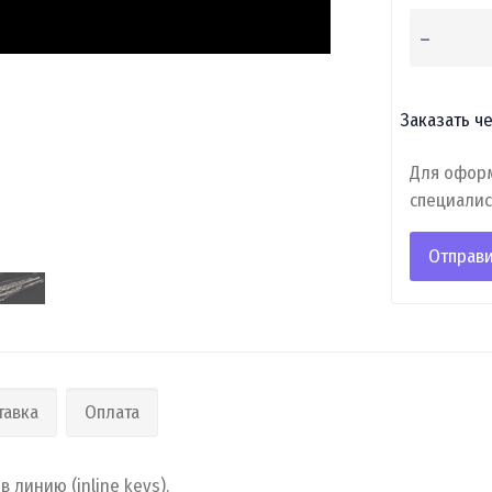
Заказать че
Для оформ
специалис
Отправи
тавка
Оплата
 линию (inline keys).