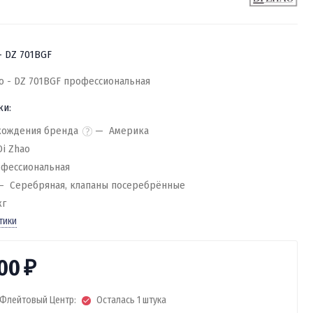
- DZ 701BGF
ao - DZ 701BGF профессиональная
ки:
хождения бренда
Америка
Di Zhao
фессиональная
Серебряная, клапаны посеребрённые
кг
тики
800
₽
Флейтовый Центр:
Осталась 1 штука