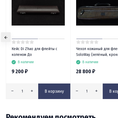
Кейс Di Zhao для флейты с
Чехол кожаный для фле
коленом До
SoloWay (зелёный, крок
В наличии
В наличии
9 200
28 800
₽
₽
В корзину
В ко
Рекомендуем посмотреть