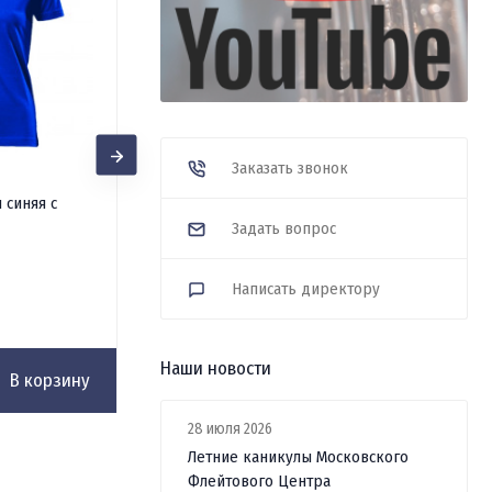
Заказать звонок
Сумка-шоппер холщовая,
 синяя с
синяя с логотипом МФЦ
Задать вопрос
В наличии
Написать директору
1 850
₽
Наши новости
В корзину
В корзину
28 июля 2026
Летние каникулы Московского
Флейтового Центра