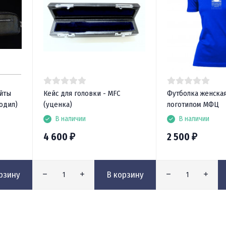
йты
Кейс для головки - MFC
Футболка женская
одил)
(уценка)
логотипом МФЦ
В наличии
В наличии
4 600
2 500
₽
₽
рзину
В корзину