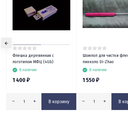
Флешка деревянная с
Шомпол для чистки фле
логотипом МФЦ (4Gb)
пикколо Di-Zhao
В наличии
В наличии
1 400
1 550
₽
₽
В корзину
В ко