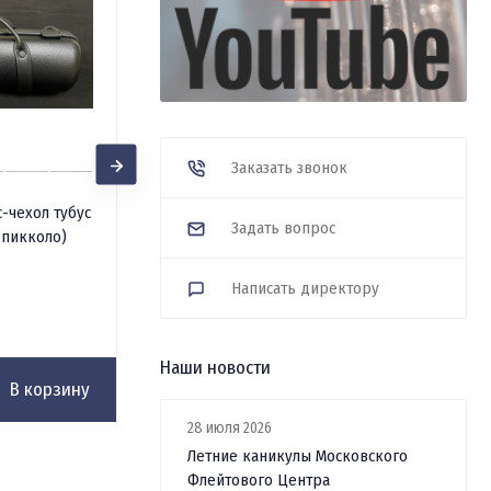
Заказать звонок
Деревянный шомпол для
с-чехол тубус
Задать вопрос
чистки флейты Di Zhao
-пикколо)
В наличии
Написать директору
1 500
₽
Наши новости
В корзину
В корзину
28 июля 2026
Летние каникулы Московского
Флейтового Центра