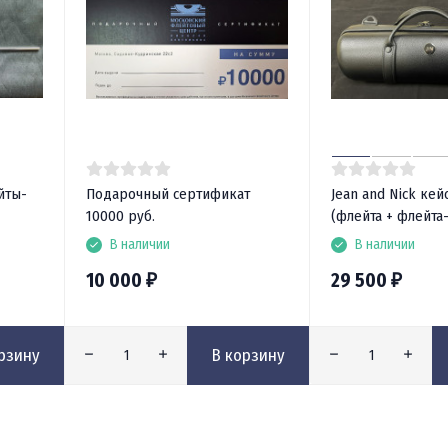
йты-
Подарочный сертификат
Jean and Nick кей
10000 руб.
(флейта + флейта
В наличии
В наличии
10 000
29 500
₽
₽
рзину
В корзину