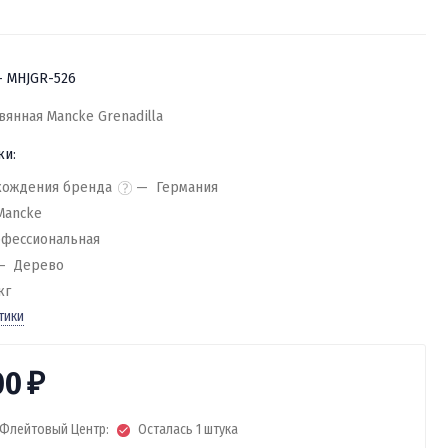
- MHJGR-526
янная Mancke Grenadilla
ки:
хождения бренда
Германия
Mancke
фессиональная
Дерево
кг
тики
00
₽
Флейтовый Центр:
Осталась 1 штука