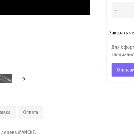
Заказать че
Для оформ
специалис
Отправи
тавка
Оплата
 дерева MANCKE.