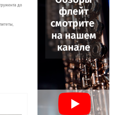
трумента до
питеты,