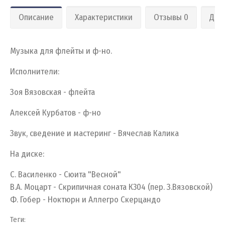
Описание
Характеристики
Отзывы 0
Дос
Музыка для флейты и ф-но.
Исполнители:
Зоя Вязовская - флейта
Алексей Курбатов - ф-но
Звук, сведение и мастеринг - Вячеслав Калика
На диске:
С. Василенко - Сюита "Весной"
В.А. Моцарт - Скрипичная соната К304 (пер. З.Вязовской)
Ф. Гобер - Ноктюрн и Аллегро Скерцандо
Теги: