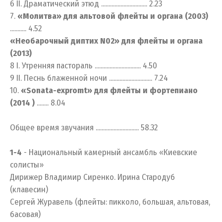
6 II. Драматический этюд ............................... 2.23
7.
«Молитва» для альтовой флейты и органа (2003)
........... 4.52
«Необарочный диптих N02» для флейты и органа
(2013)
8 I. Утренняя пастораль ............................... 4.50
9 II. Песнь блаженной ночи ............................. 7.24
10.
«Sonata-expromt» для флейты и фортепиано
(2014 )
........ 8.04
Общее время звучания ............................. 58.32
1-4
- Национальный камерный ансамбль «Киевские
солисты»
Дирижер Владимир Сиренко. Ирина Стародуб
(клавесин)
Сергей Журавель (флейты: пикколо, большая, альтовая,
басовая)