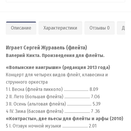
Описание
Характеристики
Отзывы 0
Дос
Играет Сергей Журавель (флейта)
Валерий Кикта. Произведения для флейты.
«Волынские наигрыши» (редакция 2013 года)
Концерт для четырех видов флейт, клавесина и
струнного оркестра
1 I. Весна (флейта пикколо) ............................ 8.09
2 II. Лето (большая флейта) ............................. 7.Об
3 II. Осень (альтовая флейта) ............................ 5.39
4 IV. Зима (басовая флейта) ............................. 7 .36
«Контрасты», две пьесы для флейты и арфы (2010)
5 I. Отзвук ночной музыки ............................. 2.01