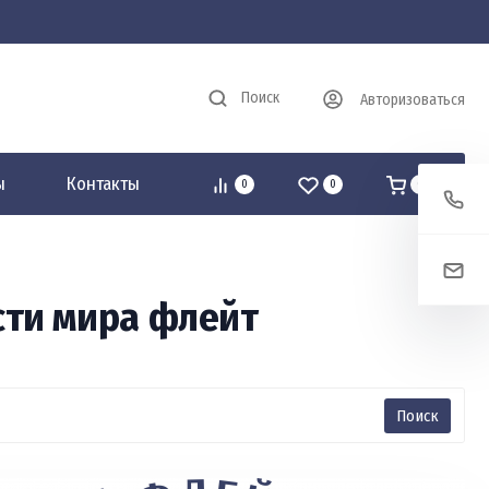
Поиск
Авторизоваться
ы
Контакты
0
0
0
сти мира флейт
Поиск