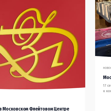
НОВО
Мос
17 с
к ко
 в Московском Флейтовом Центре