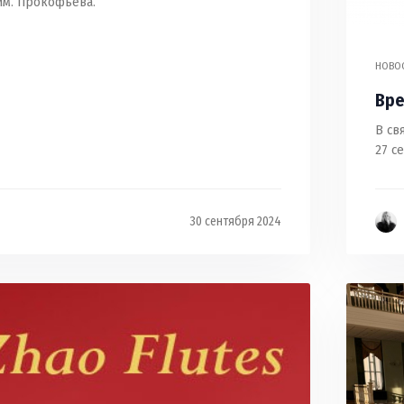
м. Прокофьева.
НОВО
Вре
В св
27 с
30 сентября 2024