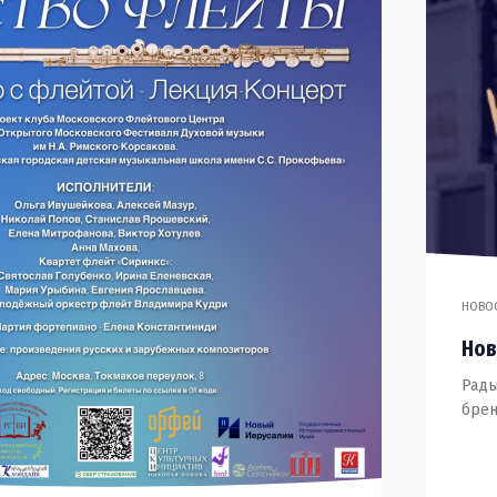
НОВО
Нов
Рады
брен