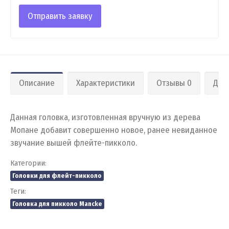
Отправить заявку
Описание
Характеристики
Отзывы 0
Дос
Данная головка, изготовленная вручную из дерева
Мопане добавит совершенно новое, ранее невиданное
звучание вышей флейте-пикколо.
Категории:
Головки для флейт-пикколо
Теги:
Головка для пикколо Mancke