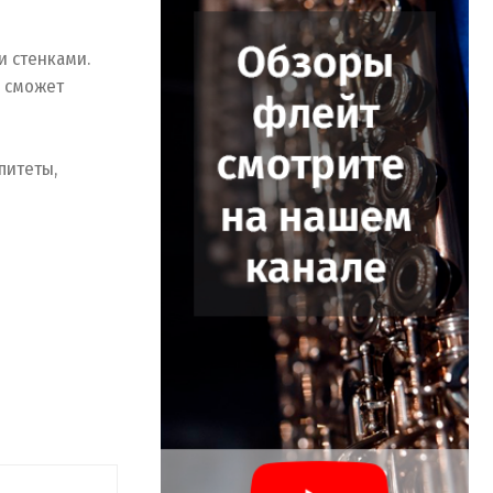
и стенками.
я сможет
питеты,