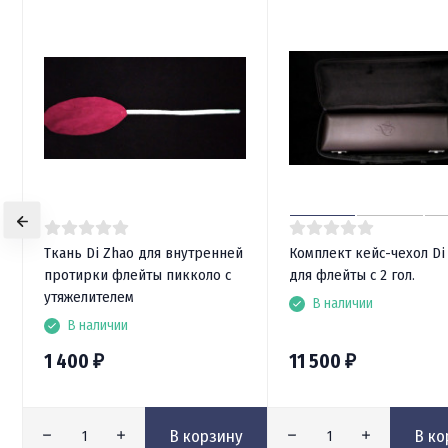
Ткань Di Zhao для внутренней
Комплект кейс-чехол Di
протирки флейты пикколо c
для флейты с 2 гол.
утяжелителем
В наличии
В наличии
1 400
11 500
₽
₽
В корзину
В ко