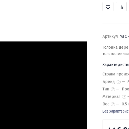
Артикул:
MFC 
Головка дерев
толстостенная
Характеристи
Страна проис
Бренд
Тип
Про
Материал
Вес
0.5 
Все характерис