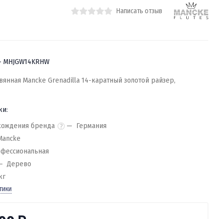
Написать отзыв
- MHJGW14KRHW
янная Mancke Grenadilla 14-каратный золотой райзер,
ки:
хождения бренда
Германия
Mancke
фессиональная
Дерево
кг
тики