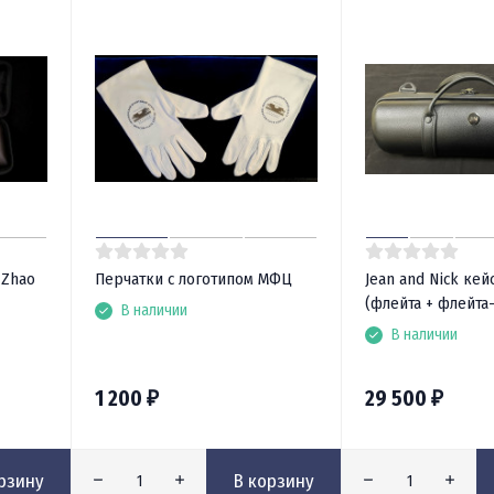
 Zhao
Перчатки с логотипом МФЦ
Jean and Nick кей
(флейта + флейта
В наличии
В наличии
1 200
29 500
₽
₽
рзину
В корзину