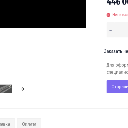
446 
Нет в на
Заказать че
Для оформ
специалис
Отправи
тавка
Оплата