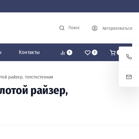
Поиск
Авторизоваться
ы
Контакты
0
0
0
той райзер, толстостенная
лотой райзер,