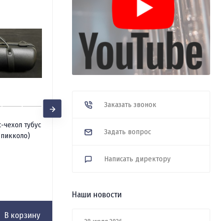
Заказать звонок
MicroCorck Tomasi -
с-чехол тубус
Задать вопрос
микрофон-датчик для флейты
-пикколо)
В наличии
Написать директору
93 200
₽
Наши новости
В корзину
В корзину