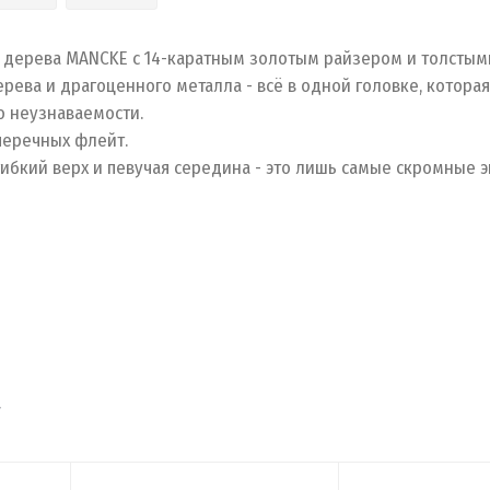
 дерева MANCKE с 14-каратным золотым райзером и толстым
рева и драгоценного металла - всё в одной головке, котора
о неузнаваемости.
перечных флейт.
ибкий верх и певучая середина - это лишь самые скромные э
т