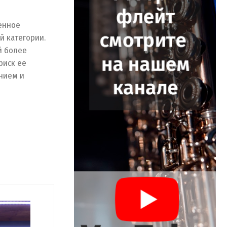
енное
й категории.
й более
риск ее
нием и