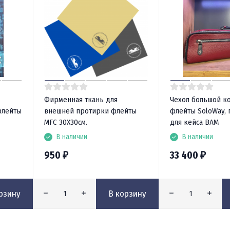
Фирменная ткань для
Чехол большой к
флейты
внешней протирки флейты
флейты SoloWay,
МFC 30Х30см.
для кейса BAM
В наличии
В наличии
950
33 400
₽
₽
рзину
В корзину