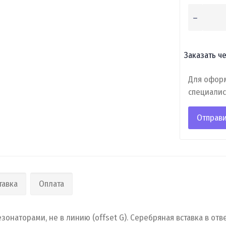
Заказать че
Для оформ
специалис
Отправи
тавка
Оплата
езонаторами, не в линию (offset G). Серебряная вставка в отв