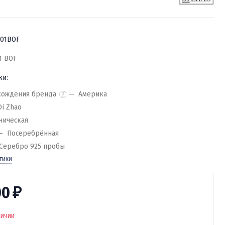
01BOF
1 BOF
ки:
хождения бренда
Америка
Di Zhao
ническая
Посеребрённая
Серебро 925 пробы
тики
00
₽
личии