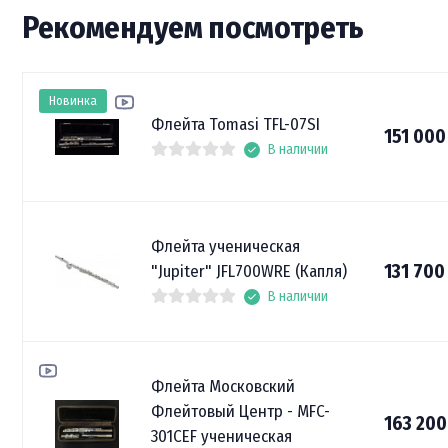
Рекомендуем посмотреть
Новинка
Флейта Tomasi TFL-07SI
151 00
В наличии
Флейта ученическая
131 70
"Jupiter" JFL700WRE (Капля)
В наличии
Флейта Московский
Флейтовый Центр - MFC-
163 20
301CEF ученическая