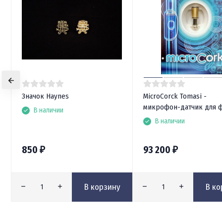
Значок Haynes
MicroCorck Tomasi -
микрофон-датчик для 
В наличии
В наличии
850
93 200
₽
₽
В корзину
В ко