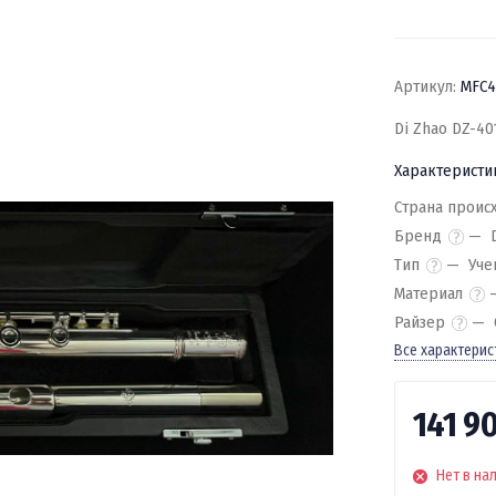
Артикул:
MFC4
Di Zhao DZ-40
Характеристи
Страна проис
Бренд
Тип
Уче
Материал
Райзер
Все характерис
141 9
Нет в на