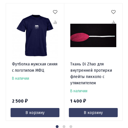
Футболка мужская синяя
Ткань Di Zhao для
с логотипом МФЦ
внутренней протирки
флейты пикколо c
В наличии
утяжелителем
В наличии
2 500
1 400
₽
₽
В корзину
В корзину