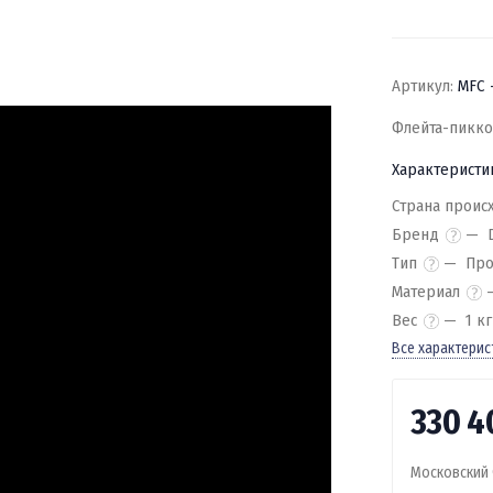
Артикул:
MFC 
Флейта-пиккол
Характеристи
Страна проис
Бренд
Тип
Про
Материал
Вес
1 кг
Все характерис
330 
Московский 