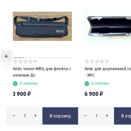
Кейс-чехол МФЦ для флейты с
Кейс для деревянной г
коленом До
- MFC
В наличии
В наличии
3 900
6 900
₽
₽
В корзину
В ко