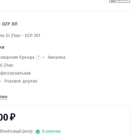
- DZP 301
о Di Zhao - DZP 301
ки:
хождения бренда
Америка
Di Zhao
фессиональная
Розовое дерево
тики
400
₽
Флейтовый Центр:
В наличии