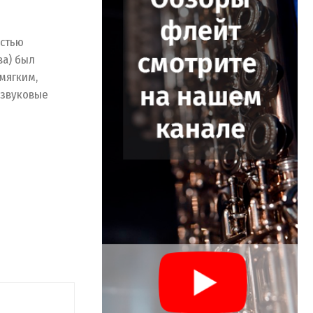
остью
ва) был
мягким,
 звуковые