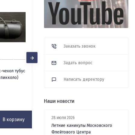
Заказать звонок
Задать вопрос
MicroCorck Tomasi -
с-чехол тубус
микрофон-датчик для флейты
-пикколо)
Написать директору
В наличии
93 200
₽
Наши новости
28 июля 2026
В корзину
В корзину
Летние каникулы Московского
Флейтового Центра