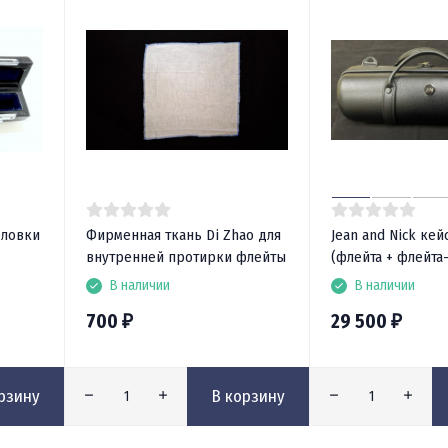
оловки
Фирменная ткань Di Zhao для
Jean and Nick кей
внутренней протирки флейты
(флейта + флейта
В наличии
В наличии
700
29 500
₽
₽
рзину
В корзину