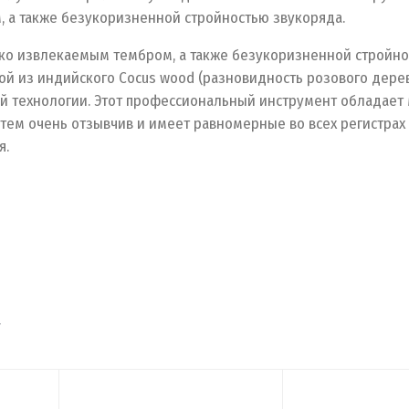
, а также безукоризненной стройностью звукоряда.
гко извлекаемым тембром, а также безукоризненной стройн
ной из индийского Cocus wood (разновидность розового дере
й технологии. Этот профессиональный инструмент обладает 
 тем очень отзывчив и имеет равномерные во всех регистрах
я.
т