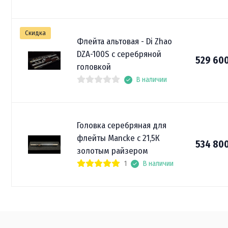
Скидка
Флейта альтовая - Di Zhao
DZA-100S с серебряной
529 60
головкой
В наличии
Головка серебряная для
флейты Mancke с 21,5К
534 80
золотым райзером
1
В наличии