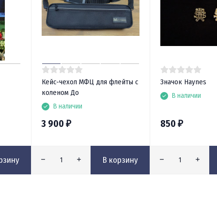
Кейс-чехол МФЦ для флейты с
Значок Haynes
коленом До
В наличии
В наличии
3 900
850
₽
₽
рзину
В корзину