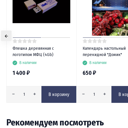
Флешка деревянная с
Календарь настольный
логотипом МФЦ (4Gb)
перекидной "Домик"
В наличии
В наличии
1 400
650
₽
₽
В корзину
В ко
Рекомендуем посмотреть