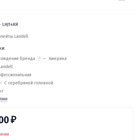
- LHJ14KR
лейты Landell
ки:
хождения бренда
Америка
Landell
фессиональная
С серебряной головкой
кг
тики
000
₽
личии