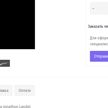
Заказать че
Для оформ
специалис
Отправи
тавка
Оплата
 Jonathon Landel.