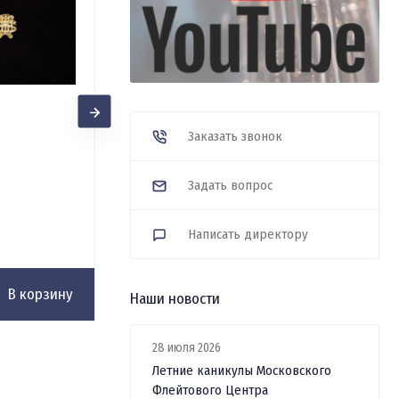
Заказать звонок
Чехол для флейты Di Zhao с
коленом До, утеплённый
Задать вопрос
В наличии
6 000
₽
Написать директору
В корзину
В корзину
Наши новости
28 июля 2026
Летние каникулы Московского
Флейтового Центра