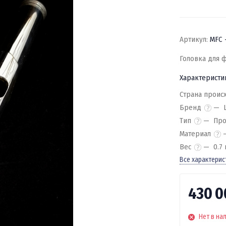
Артикул:
MFC 
Головка для ф
Характеристи
Страна проис
Бренд
Тип
Про
Материал
Вес
0.7 
Все характерис
430 
Нет в на