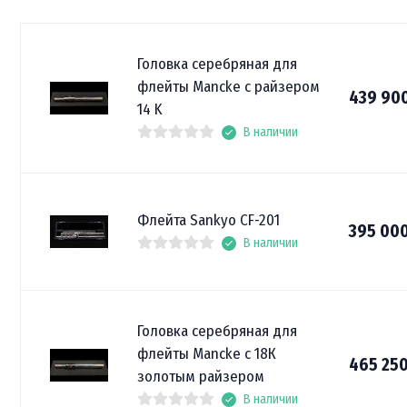
Головка серебряная для
флейты Mancke с райзером
439 90
14 K
В наличии
Флейта Sankyo CF-201
395 00
В наличии
Головка серебряная для
флейты Mancke с 18К
465 25
золотым райзером
В наличии