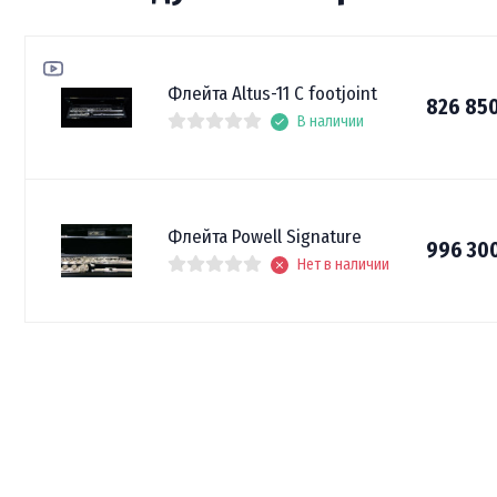
Флейта Altus-11 C footjoint
826 85
В наличии
Флейта Powell Signature
996 30
Нет в наличии