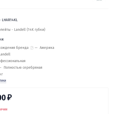
- LHAR14KL
лейты - Landell (14K губки)
ки:
хождения бренда
Америка
Landell
фессиональная
Полностью серебряная
кг
тики
00
₽
личии