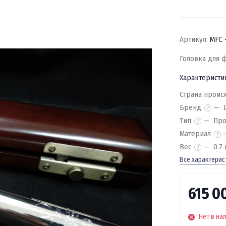
Артикул:
MFC 
Головка для ф
Характеристи
Страна проис
Бренд
Тип
Про
Материал
Вес
0.7 
Все характерис
615 0
Нет в на