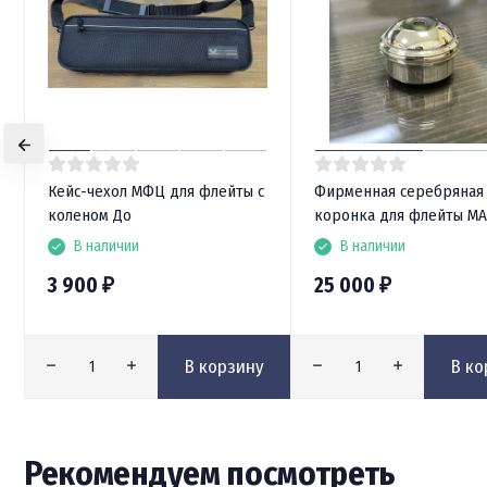
Кейс-чехол МФЦ для флейты с
Фирменная серебряная
коленом До
коронка для флейты M
В наличии
В наличии
3 900
25 000
₽
₽
В корзину
В ко
Рекомендуем посмотреть