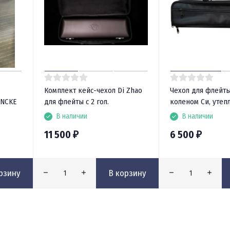
Комплект кейс-чехол Di Zhao
Чехол для флейты
ANCKE
для флейты с 2 гол.
коленом Си, утеп
В наличии
В наличии
11 500
6 500
₽
₽
рзину
В корзину