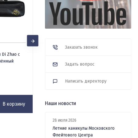
Заказать звонок
Шомпол составной Yamaha (XL)
 Di Zhao с
для чистки флейты
лённый
Задать вопрос
В наличии
4 300
Написать директору
₽
Наши новости
В корзину
В корзину
28 июля 2026
Летние каникулы Московского
Флейтового Центра