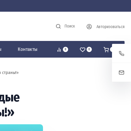
Поиск
Авторизоваться
ы
Контакты
0
0
0
 страны!»
одые
ы!»