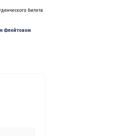
уденческого билета
ом Флейтовом