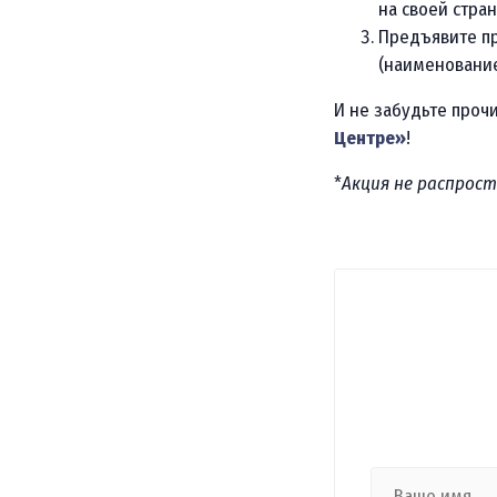
на своей стра
Предъявите пр
(наименование
И не забудьте проч
Центре»
!
*
Акция не распрос