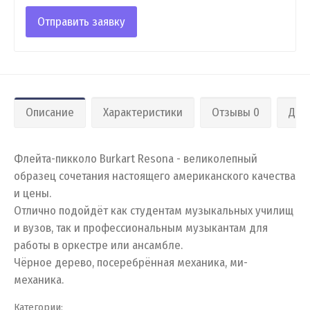
Отправить заявку
Описание
Характеристики
Отзывы 0
Дос
Флейта-пикколо Burkart Resona - великолепный
образец сочетания настоящего американского качества
и цены.
Отлично подойдёт как студентам музыкальных училищ
и вузов, так и профессиональным музыкантам для
работы в оркестре или ансамбле.
Чёрное дерево, посеребрённая механика, ми-
механика.
Категории: