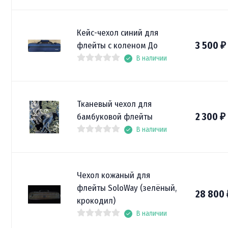
Кейс-чехол синий для
3 500
флейты с коленом До
₽
В наличии
Тканевый чехол для
2 300
бамбуковой флейты
₽
В наличии
Чехол кожаный для
флейты SoloWay (зелёный,
28 800
крокодил)
В наличии