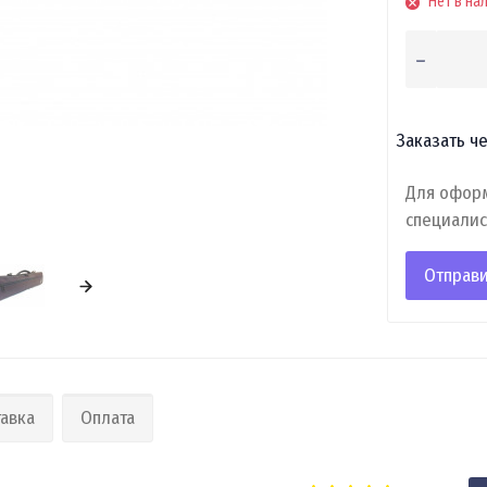
Нет в на
Заказать че
Для оформ
специалис
Отправи
авка
Оплата