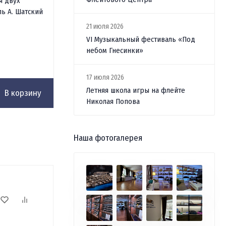
флейты. Сборник упражнений
я двух
ль А. Шатский
В наличии
21 июля 2026
VI Музыкальный фестиваль «Под
небом Гнесинки»
2 200
₽
17 июля 2026
Летняя школа игры на флейте
В корзину
В корзину
Николая Попова
Наша фотогалерея