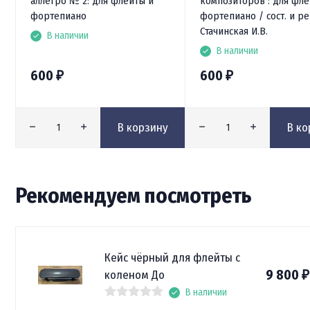
аллегро № 2: для флейты и
композиторов : для фле
фортепиано
фортепиано / сост. и ре
Стачинская И.В.
В наличии
В наличии
600
600
₽
₽
В корзину
В ко
Рекомендуем посмотреть
Кейс чёрный для флейты с
9 800
коленом До
₽
В наличии