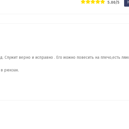
5.00/5
. Служит верно и исправно . Его можно повесить на плечо,есть лям
 в рюкзак.