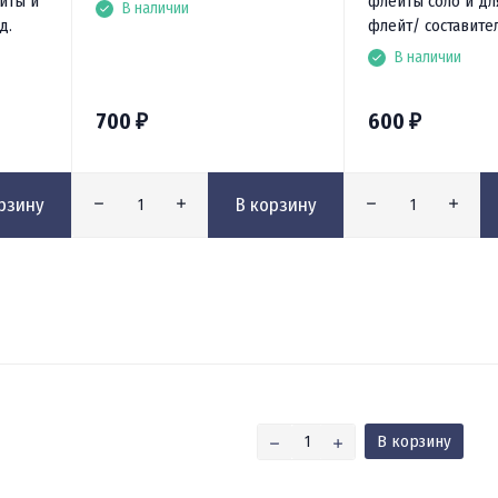
йты и
флейты соло и дл
В наличии
д.
флейт/ составите
В наличии
700
600
₽
₽
рзину
В корзину
В корзину