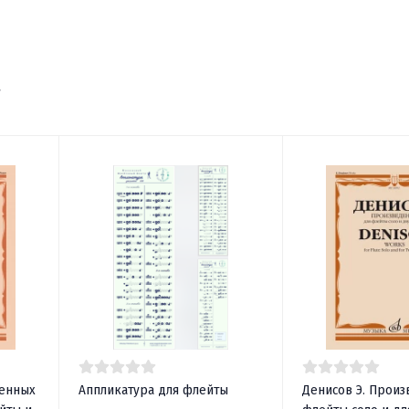
т
венных
Аппликатура для флейты
Денисов Э. Произ