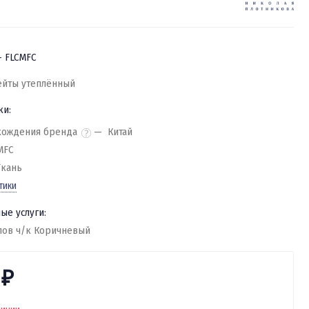
- FLCMFC
ейты утеплённый
ки:
хождения бренда
Китай
MFC
Ткань
тики
ые услуги:
лов ч/к Коричневый
0
₽